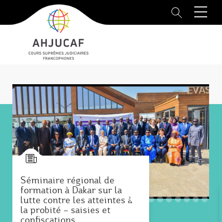
Aller
au
contenu
principal
Séminaire régional de
formation à Dakar sur la
lutte contre les atteintes à
la probité – saisies et
conﬁscations