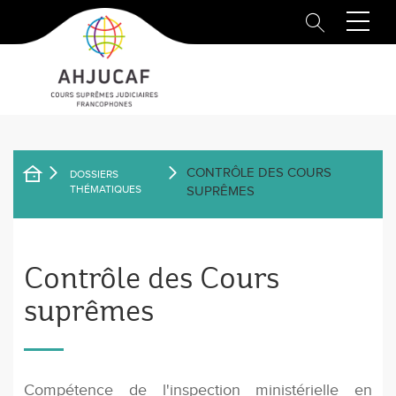
Aller
au
contenu
principal
CONTRÔLE DES COURS
DOSSIERS
FIL
THÉMATIQUES
SUPRÊMES
D'ARIANE
Contrôle des Cours
suprêmes
Compétence de l'inspection ministérielle en