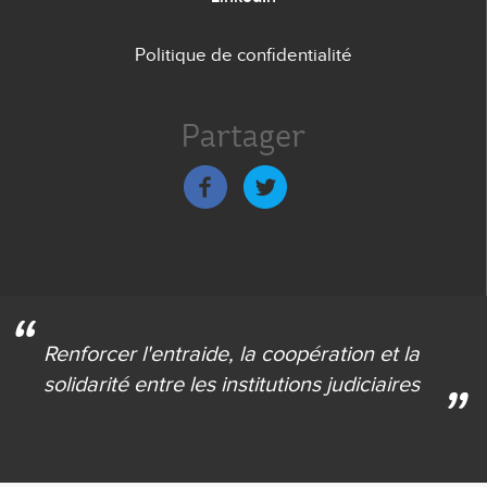
Politique de confidentialité
Menu
de
Partager
bas
de
page
Renforcer l'entraide,
la coopération et la
solidarité
entre les institutions judiciaires