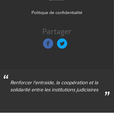
Politique de confidentialité
Menu
de
Partager
bas
de
page
Renforcer l'entraide,
la coopération et la
solidarité
entre les institutions judiciaires