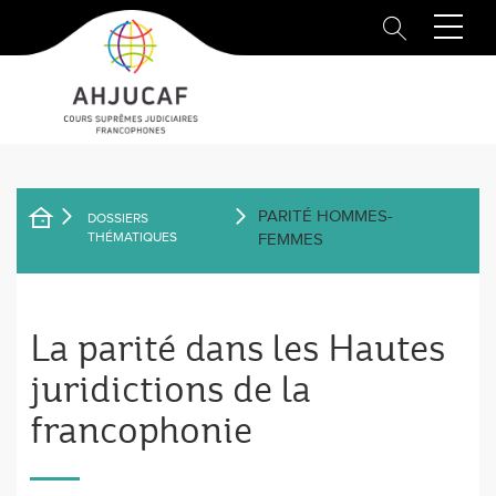
Aller
au
contenu
principal
PARITÉ HOMMES-
DOSSIERS
FIL
THÉMATIQUES
FEMMES
D'ARIANE
La parité dans les Hautes
juridictions de la
francophonie