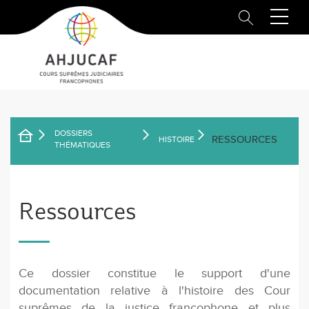
Aller
au
contenu
principal
DOSSIERS
RESSOURCES
HISTOIRE
FIL
THÉMATIQUES
D'ARIANE
Ressources
Ce dossier constitue le support d'une
documentation relative à l'histoire des Cour
suprêmes de la justice francophone et plus