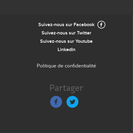
Suivez-nous sur Facebook
Suivez-nous sur Twitter
Suivez-nous sur Youtube
LinkedIn
Politique de confidentialité
Menu
de
Partager
bas
de
page