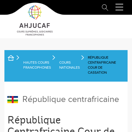
Aller
au
contenu
principal
RÉPUBLIQUE
FIL
HAUTES COURS
COURS
CENTRAFRICAINE
FRANCOPHONES
NATIONALES
COUR DE
D'ARIANE
CASSATION
République centrafricaine
République
Centrafricaine Cour de