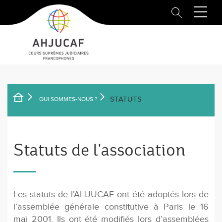
Aller
au
contenu
principal
STATUTS
QUI SOMMES-NOUS ?
FIL
D'ARIANE
Statuts de l'association
Les statuts de l’AHJUCAF ont été adoptés lors de
l’assemblée générale constitutive à Paris le 16
mai 2001. Ils ont été modifiés lors d’assemblées