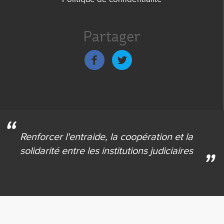
Menu
de
Partager
bas
de
page
Renforcer l'entraide,
la coopération et la
solidarité
entre les institutions judiciaires