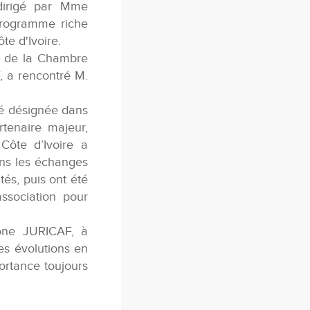
 dirigé par Mme
programme riche
te d'Ivoire.
e de la Chambre
, a rencontré M.
té désignée dans
tenaire majeur,
Côte d’Ivoire a
ans les échanges
tés, puis ont été
ssociation pour
hone JURICAF, à
es évolutions en
ortance toujours