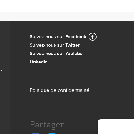
Suivez-nous sur Facebook
Suivez-nous sur Twitter
Suivez-nous sur Youtube
LinkedIn
93
Politique de confidentialité
Menu
de
bas
Partager
de