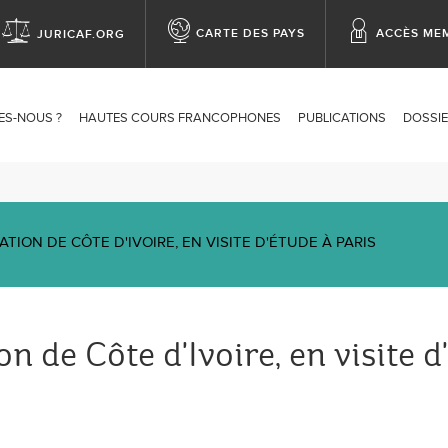
CARTE DES PAYS
ACCÈS ME
JURICAF.ORG
op
enu
ES-NOUS ?
HAUTES COURS FRANCOPHONES
PUBLICATIONS
DOSSIE
ation
TION DE CÔTE D'IVOIRE, EN VISITE D'ÉTUDE À PARIS
n de Côte d'Ivoire, en visite d