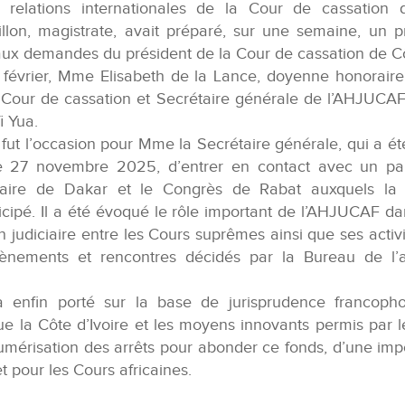
 relations internationales de la Cour de cassation
llon, magistrate, avait préparé, sur une semaine, un 
ux demandes du président de la Cour de cassation de Cô
 février, Mme Elisabeth de la Lance, doyenne honorair
a Cour de cassation et Secrétaire générale de l’AHJUCAF
fi Yua.
 fut l’occasion pour Mme la Secrétaire générale, qui a é
le 27 novembre 2025, d’entrer en contact avec un par
aire de Dakar et le Congrès de Rabat auxquels la 
icipé. Il a été évoqué le rôle important de l’AHJUCAF d
n judiciaire entre les Cours suprêmes ainsi que ses activi
ènements et rencontres décidés par la Bureau de l’a
a enfin porté sur la base de jurisprudence francop
bue la Côte d’Ivoire et les moyens innovants permis par l
umérisation des arrêts pour abonder ce fonds, d’une imp
et pour les Cours africaines.