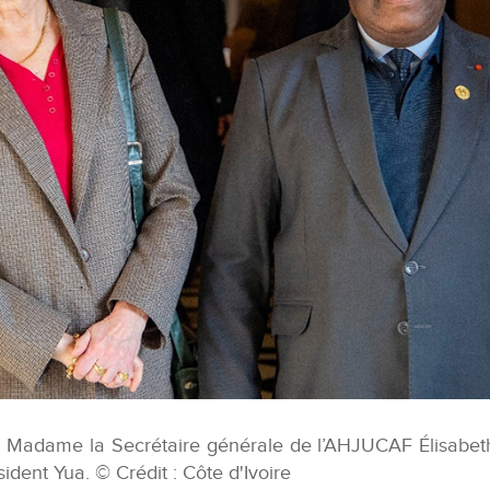
 Madame la Secrétaire générale de l’AHJUCAF Élisabet
ident Yua. © Crédit : Côte d'Ivoire