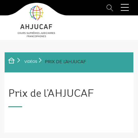
Aller
au
contenu
principal
PRIX DE L’AHJUCAF
VIDÉOS
FIL
D'ARIANE
Prix de l’AHJUCAF