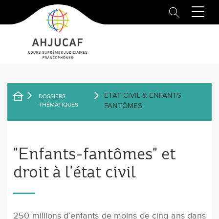
Aller
au
contenu
principal
ETAT CIVIL & ENFANTS
DOSSIERS
FIL
THÉMATIQUES
FANTÔMES
D'ARIANE
"Enfants-fantômes" et
droit à l'état civil
250 millions d’enfants de moins de cinq ans dans