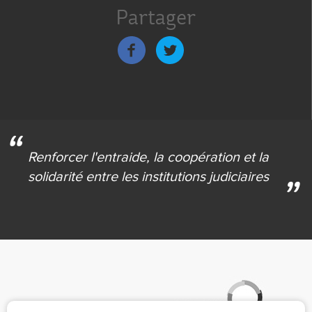
Partager
bas
de
page
Renforcer l'entraide,
la coopération et la
solidarité
entre les institutions judiciaires
Partenaires