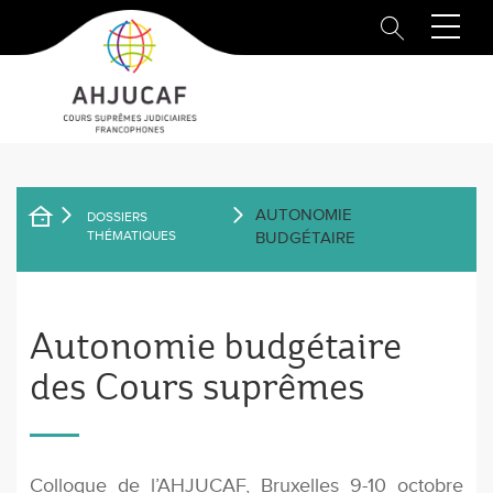
Aller
au
contenu
principal
AUTONOMIE
DOSSIERS
FIL
THÉMATIQUES
BUDGÉTAIRE
D'ARIANE
Autonomie budgétaire
des Cours suprêmes
Colloque de l’AHJUCAF, Bruxelles 9-10 octobre