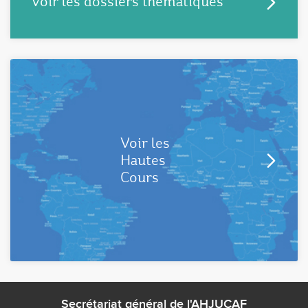
Voir les dossiers thématiques
Voir les
Hautes
Cours
Secrétariat général de l'AHJUCAF