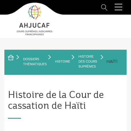
Aller
au
contenu
principal
HISTOIRE
DOSSIERS
HAÏTI
FIL
HISTOIRE
DES COURS
THÉMATIQUES
SUPRÊMES
D'ARIANE
Histoire de la Cour de
cassation de Haïti