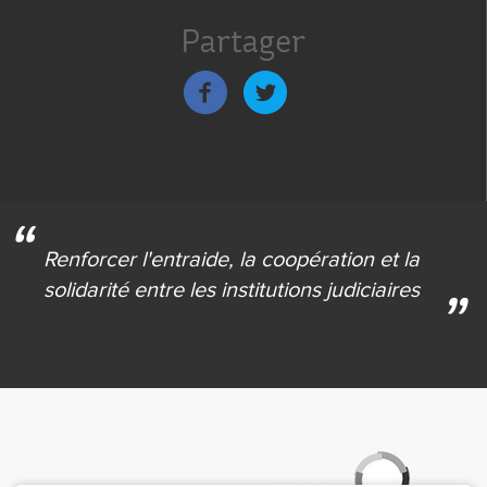
de
Partager
bas
de
page
Renforcer l'entraide,
la coopération et la
solidarité
entre les institutions judiciaires