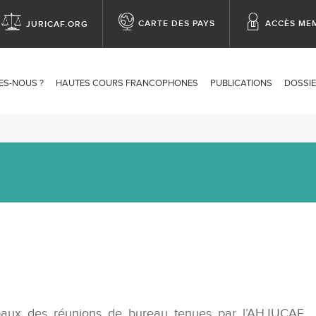
CARTE DES PAYS
ACCÈS ME
JURICAF.ORG
op
enu
ES-NOUS ?
HAUTES COURS FRANCOPHONES
PUBLICATIONS
DOSSIE
ation
rbaux des réunions de bureau tenues par l’AHJUCAF