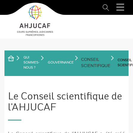
Aller
au
contenu
principal
QUI
CONSEIL
CONSEIL
FIL
SOMMES-
GOUVERNANCE
SCIENTIF
SCIENTIFIQUE
NOUS ?
D'ARIANE
Le Conseil scientifique de
l'AHJUCAF