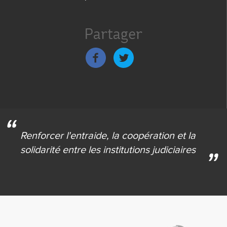
Menu
de
Partager
bas
de
page
Renforcer l'entraide,
la coopération et la
solidarité
entre les institutions judiciaires