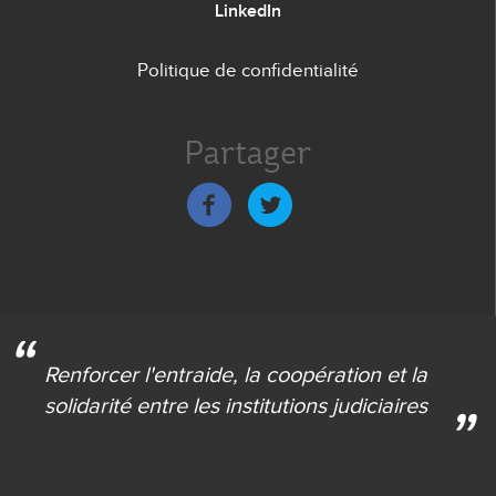
LinkedIn
Politique de confidentialité
Menu
de
Partager
bas
de
page
Renforcer l'entraide,
la coopération et la
solidarité
entre les institutions judiciaires