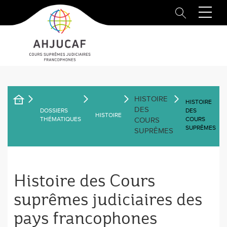
Aller
au
contenu
principal
HISTOIRE
HISTOIRE
FIL
DES
DOSSIERS
DES
HISTOIRE
THÉMATIQUES
COURS
COURS
D'ARIANE
SUPRÊMES
SUPRÊMES
Histoire des Cours
suprêmes judiciaires des
pays francophones