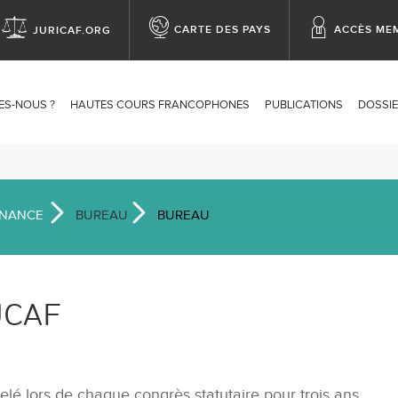
CARTE DES PAYS
ACCÈS ME
JURICAF.ORG
op
enu
ES-NOUS ?
HAUTES COURS FRANCOPHONES
PUBLICATIONS
DOSSIE
ation
NANCE
BUREAU
BUREAU
JUCAF
elé lors de chaque congrès statutaire pour trois ans.