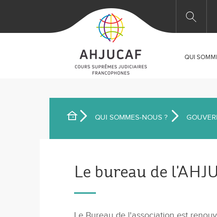
Aller
au
T
contenu
principal
M
Main
QUI SOMM
navig
QUI SOMMES-NOUS ?
GOUVER
FIL
D'ARIANE
Le bureau de l'AH
Le Bureau de l'association est renouv