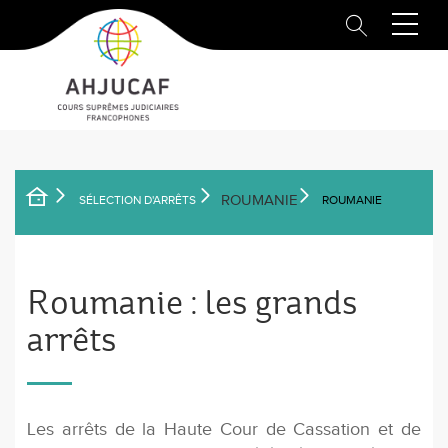
Aller
au
contenu
principal
ROUMANIE
SÉLECTION D'ARRÊTS
ROUMANIE
FIL
D'ARIANE
Roumanie : les grands
arrêts
Les arrêts de la Haute Cour de Cassation et de