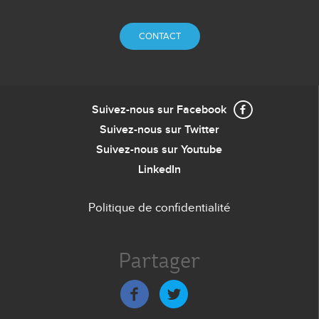
CONTACT
Suivez-nous sur Facebook
Suivez-nous sur Twitter
Suivez-nous sur Youtube
LinkedIn
Politique de confidentialité
Menu
de
Partager
bas
de
page