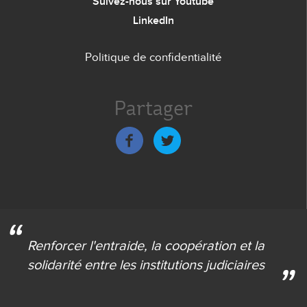
Suivez-nous sur Youtube
LinkedIn
Politique de confidentialité
Menu
de
Partager
bas
de
page
Renforcer l'entraide,
la coopération et la
solidarité
entre les institutions judiciaires