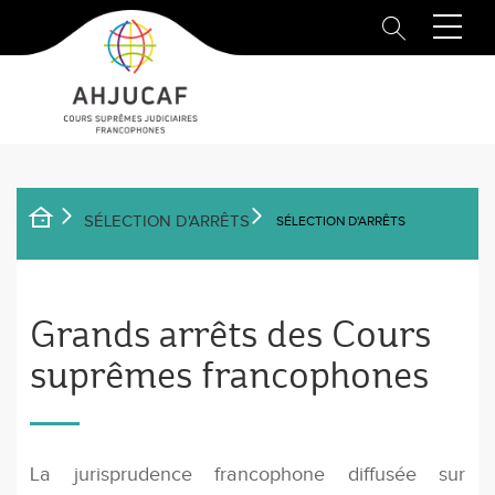
Aller
au
contenu
principal
SÉLECTION D'ARRÊTS
SÉLECTION D'ARRÊTS
FIL
D'ARIANE
Grands arrêts des Cours
suprêmes francophones
La jurisprudence francophone diffusée sur