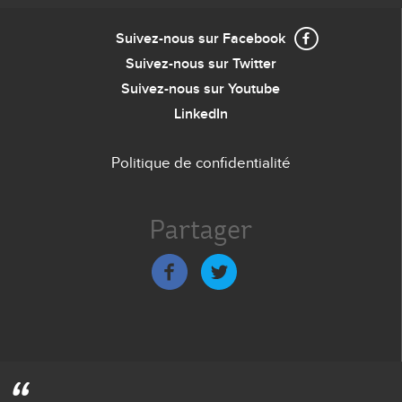
Suivez-nous sur Facebook
Suivez-nous sur Twitter
Suivez-nous sur Youtube
LinkedIn
Politique de confidentialité
Menu
de
Partager
bas
de
page