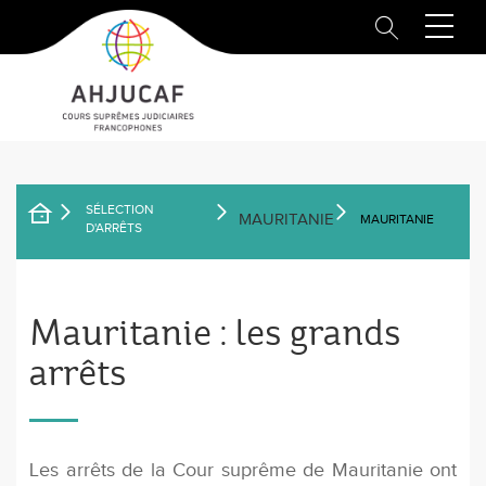
Aller
au
contenu
principal
SÉLECTION
MAURITANIE
MAURITANIE
FIL
D'ARRÊTS
D'ARIANE
Mauritanie : les grands
arrêts
Les arrêts de la Cour suprême de Mauritanie ont