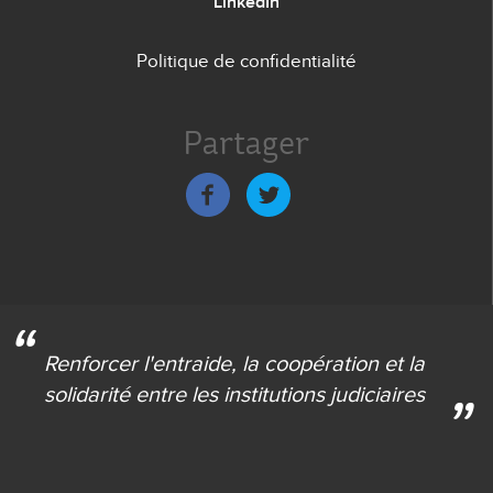
LinkedIn
Politique de confidentialité
Menu
de
Partager
bas
de
page
Renforcer l'entraide,
la coopération et la
solidarité
entre les institutions judiciaires