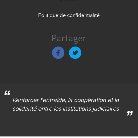
Politique de confidentialité
Menu
de
Partager
bas
de
page
Renforcer l'entraide,
la coopération et la
solidarité
entre les institutions judiciaires