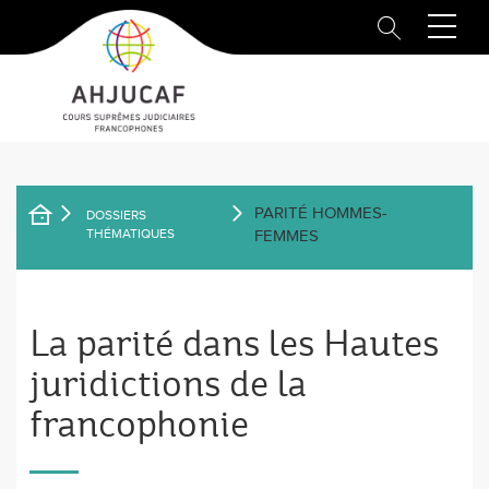
Aller
au
contenu
principal
PARITÉ HOMMES-
DOSSIERS
FIL
THÉMATIQUES
FEMMES
D'ARIANE
La parité dans les Hautes
juridictions de la
francophonie