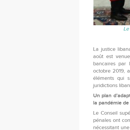
Le
La justice liba
août est venue
bancaires par 
octobre 2019, a
éléments qui s
juridictions liba
Un plan d’adapt
la pandémie de
Le Conseil supér
pénales ont cont
nécessitant une