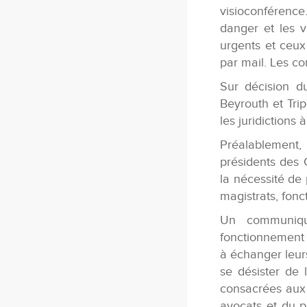
visioconférence
danger et les vi
urgents et ceux
par mail. Les co
Sur décision d
Beyrouth et Trip
les juridictions
Préalablement
présidents des 
la nécessité de 
magistrats, fonct
Un communiqu
fonctionnement d
à échanger leurs
se désister de 
consacrées aux 
avocats et du p