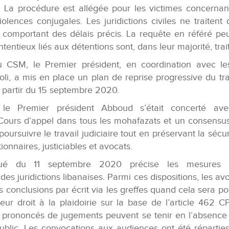
. La procédure est allégée pour les victimes concernan
olences conjugales. Les juridictions civiles ne traitent
 comportant des délais précis. La requête en référé peut
ntentieux liés aux détentions sont, dans leur majorité, trai
u CSM, le Premier président, en coordination avec le
oli, a mis en place un plan de reprise progressive du tr
 à partir du 15 septembre 2020.
, le Premier président Abboud s’était concerté ave
Cours d’appel dans tous les mohafazats et un consensus
poursuivre le travail judiciaire tout en préservant la sécur
ionnaires, justiciables et avocats.
é du 11 septembre 2020 précise les mesures p
es juridictions libanaises. Parmi ces dispositions, les avo
 conclusions par écrit via les greffes quand cela sera pos
leur droit à la plaidoirie sur la base de l’article 462 
prononcés de jugements peuvent se tenir en l’absence 
ublic. Les convocations aux audiences ont été répartie