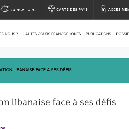
CARTE DES PAYS
ACCÈS ME
JURICAF.ORG
op
enu
ES-NOUS ?
HAUTES COURS FRANCOPHONES
PUBLICATIONS
DOSSIE
ation
TION LIBANAISE FACE À SES DÉFIS
n libanaise face à ses défis