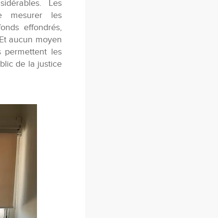
idérables. Les
de mesurer les
fonds effondrés,
. Et aucun moyen
s permettent les
lic de la justice