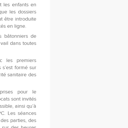
t les enfants en
 que les dossiers
 être introduite
tés en ligne.
s bâtonniers de
avail dans toutes
c les premiers
 s’est formé sur
ité sanitaire des
rises pour le
cats sont invités
sible, ainsi qu’à
CPC. Les séances
des parties, des
s sur des heures